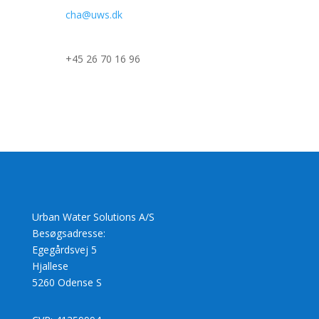
cha@uws.dk
+45 26 70 16 96
Urban Water Solutions A/S
Besøgsadresse:
Egegårdsvej 5
Hjallese
5260 Odense S