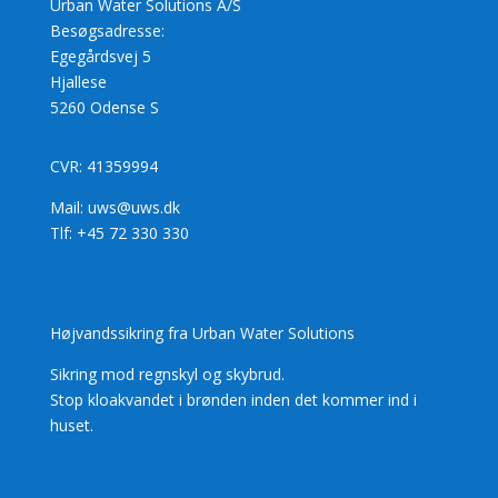
Urban Water Solutions A/S
Besøgsadresse:
Egegårdsvej 5
Hjallese
5260 Odense S
CVR: 41359994
Mail: uws@uws.dk
Tlf: +45 72 330 330
Højvandssikring fra Urban Water Solutions
Sikring mod regnskyl og skybrud.
Stop kloakvandet i brønden inden det kommer ind i
huset.