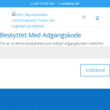
+45 72 330 330
uws@uws.dk
Beskyttet Med Adgangskode
For at se denne beskyttede post indtast adgangskoden nedenfor:
Indsend