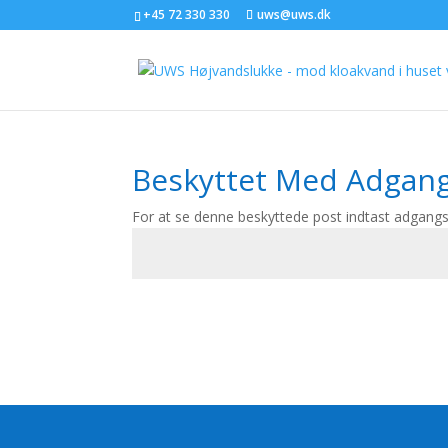
+45 72 330 330
uws@uws.dk
Beskyttet Med Adgan
For at se denne beskyttede post indtast adgang