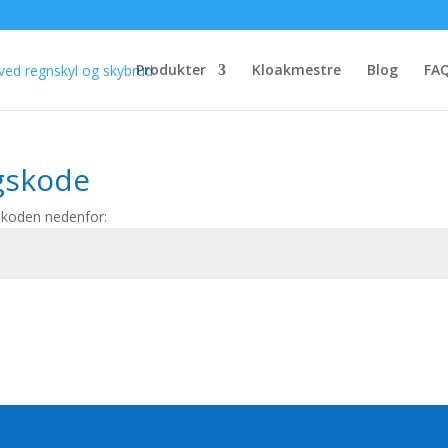
Produkter
Kloakmestre
Blog
FA
gskode
skoden nedenfor: