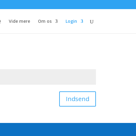
Q
Vide mere
Om os
Login
Indsend