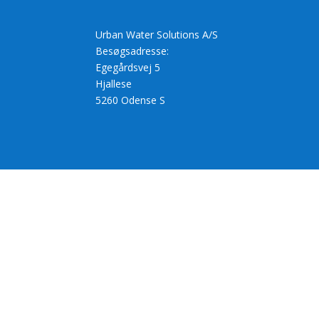
Urban Water Solutions A/S
Besøgsadresse:
Egegårdsvej 5
Hjallese
5260 Odense S
Share
on
Share
Facebook
on
Share
Twitter
on
Share
LinkedIn
on
Email