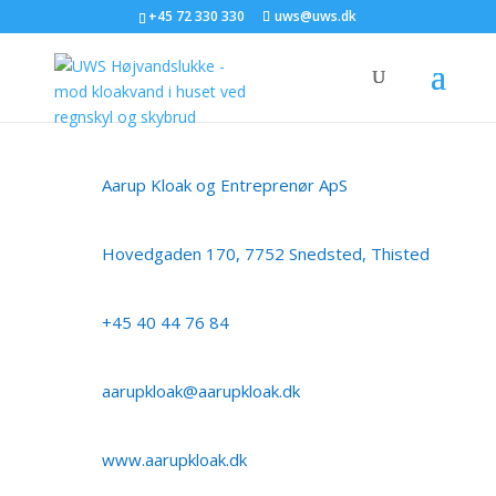
+45 72 330 330
uws@uws.dk
Aarup Kloak og Entreprenør ApS
Hovedgaden 170, 7752 Snedsted, Thisted
+45 40 44 76 84
aarupkloak@aarupkloak.dk
www.aarupkloak.dk