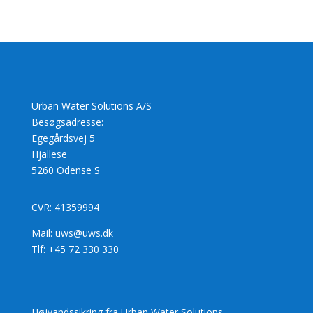
Urban Water Solutions A/S
Besøgsadresse:
Egegårdsvej 5
Hjallese
5260 Odense S
CVR: 41359994
Mail: uws@uws.dk
Tlf: +45 72 330 330
Højvandssikring fra Urban Water Solutions