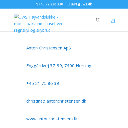
+45 72 330 330
uws@uws.dk
Anton Christensen ApS
Enggårdvej 37-39, 7400 Herning
+45 21 75 86 39
christina@antonchristensen.dk
www.antonchristensen.dk