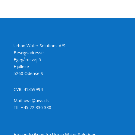
Urban Water Solutions A/S
Besøgsadresse:
Egegårdsvej 5
Hjallese
5260 Odense S
CVR: 41359994
Mail: uws@uws.dk
Tlf: +45 72 330 330
Højvandssikring fra Urban Water Solutions