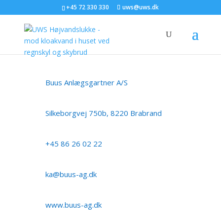
+45 72 330 330
uws@uws.dk
Buus Anlægsgartner A/S
Silkeborgvej 750b, 8220 Brabrand
+45 86 26 02 22
ka@buus-ag.dk
www.buus-ag.dk