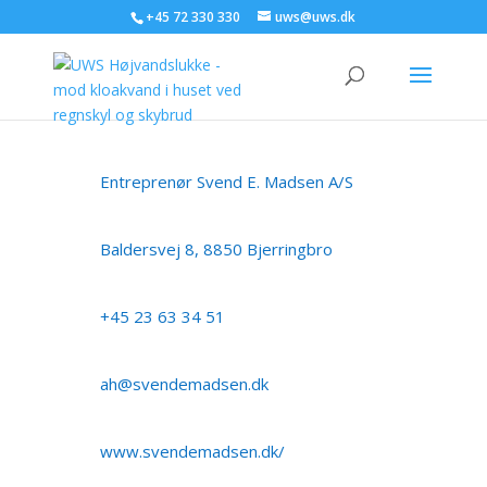
+45 72 330 330
uws@uws.dk
Entreprenør Svend E. Madsen A/S
Baldersvej 8, 8850 Bjerringbro
+45 23 63 34 51
ah@svendemadsen.dk
www.svendemadsen.dk/