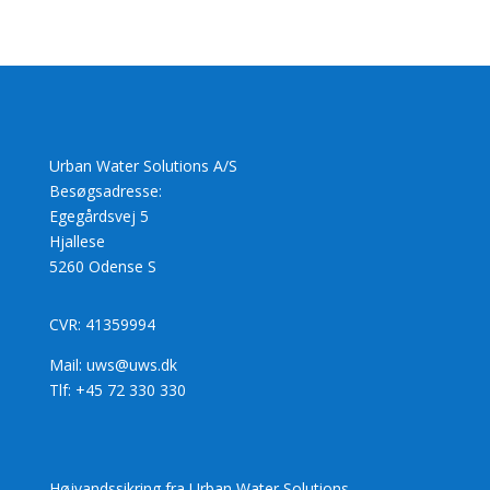
Urban Water Solutions A/S
Besøgsadresse:
Egegårdsvej 5
Hjallese
5260 Odense S
CVR: 41359994
Mail: uws@uws.dk
Tlf: +45 72 330 330
Højvandssikring fra Urban Water Solutions