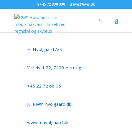
+45 72 330 330
uws@uws.dk
H. Hvolgaard A/S
Virkelyst 22, 7400 Herning
+45 22 72 68 05
julian@h-hvolgaard.dk
www.h-hvolgaard.dk