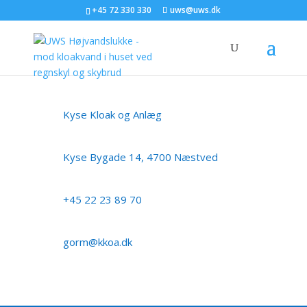
+45 72 330 330
uws@uws.dk
Kyse Kloak og Anlæg
Kyse Bygade 14, 4700 Næstved
+45 22 23 89 70
gorm@kkoa.dk