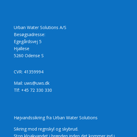
Urban Water Solutions A/S
Besøgsadresse:
Egegårdsvej 5
Hjallese
5260 Odense S
CVR: 41359994
Mail: uws@uws.dk
Tlf: +45 72 330 330
Højvandssikring fra Urban Water Solutions
Sikring mod regnskyl og skybrud.
Stop kloakvandet i brønden inden det kommer ind i