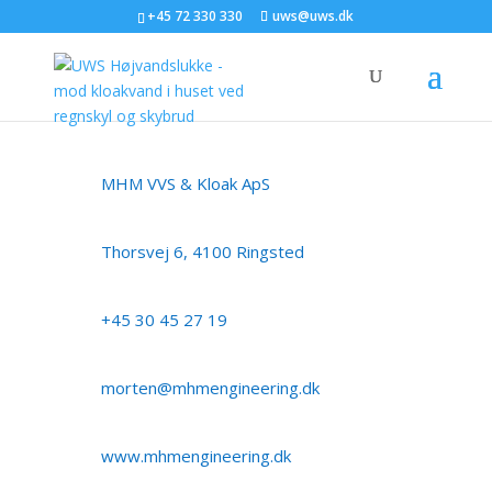
+45 72 330 330
uws@uws.dk
MHM VVS & Kloak ApS
Thorsvej 6, 4100 Ringsted
+45 30 45 27 19
morten@mhmengineering.dk
www.mhmengineering.dk