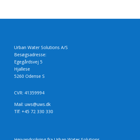
Urban Water Solutions A/S
Besøgsadresse:
Egegårdsvej 5
Hjallese
5260 Odense S
CVR: 41359994
Mail: uws@uws.dk
Tlf: +45 72 330 330
Højvandssikring fra Urban Water Solutions