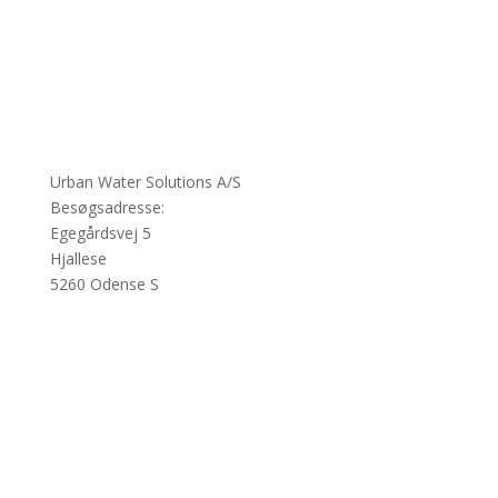
Urban Water Solutions A/S
Besøgsadresse:
Egegårdsvej 5
Hjallese
5260 Odense S
CVR: 41359994
Mail: uws@uws.dk
Tlf: +45 72 330 330