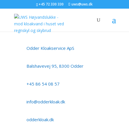
+45 72 330 330
uws@uws.dk
Odder Kloakservice ApS
Balshavevej 95, 8300 Odder
+45 86 54 08 57
info@odderkloak.dk
odderkloak.dk