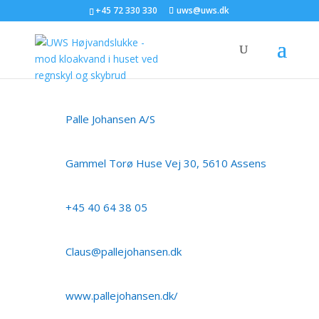
+45 72 330 330
uws@uws.dk
Palle Johansen A/S
Gammel Torø Huse Vej 30, 5610 Assens
+45 40 64 38 05
Claus@pallejohansen.dk
www.pallejohansen.dk/