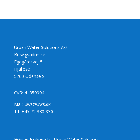
Urban Water Solutions A/S
Besøgsadresse:
Egegårdsvej 5
Hjallese
5260 Odense S
CVR: 41359994
Mail: uws@uws.dk
Tlf: +45 72 330 330
Højvandssikring fra Urban Water Solutions