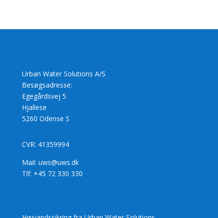
Urban Water Solutions A/S
Besøgsadresse:
Egegårdsvej 5
Hjallese
5260 Odense S
CVR: 41359994
Mail: uws@uws.dk
Tlf: +45 72 330 330
Højvandssikring fra Urban Water Solutions