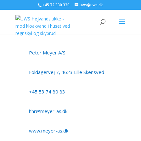
+45 72 330 330
uws@uws.dk
Peter Meyer A/S
Foldagervej 7, 4623 Lille Skensved
+45 53 74 80 83
hhr@meyer-as.dk
www.meyer-as.dk