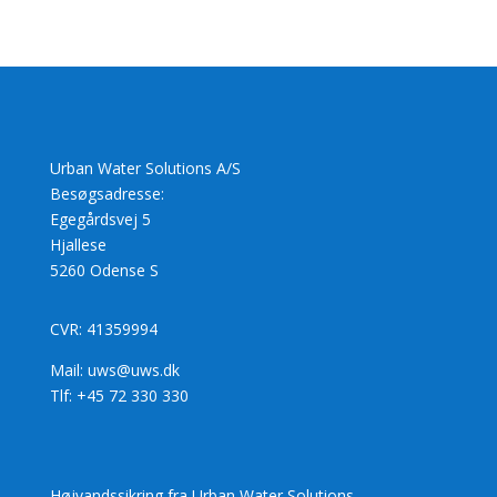
Urban Water Solutions A/S
Besøgsadresse:
Egegårdsvej 5
Hjallese
5260 Odense S
CVR: 41359994
Mail: uws@uws.dk
Tlf: +45 72 330 330
Højvandssikring fra Urban Water Solutions