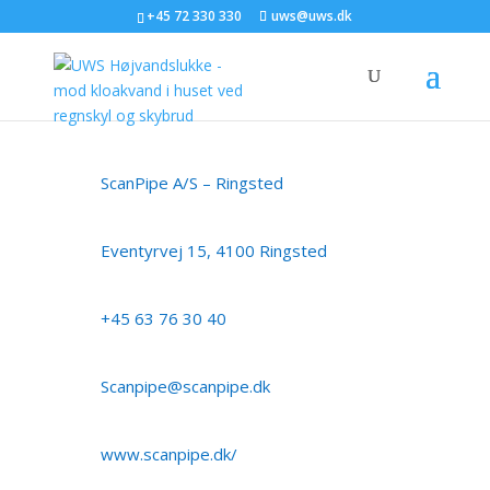
+45 72 330 330
uws@uws.dk
ScanPipe A/S – Ringsted
Eventyrvej 15, 4100 Ringsted
+45 63 76 30 40
Scanpipe@scanpipe.dk
www.scanpipe.dk/